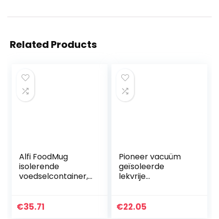
Related Products
Alfi FoodMug
Pioneer vacuüm
isolerende
geïsoleerde
voedselcontainer,
lekvrije
roestvrij staal,
soep/voedselfles
hond lichtblauw,
met lepel, 8 uur
0,35 liter
warm 24 uur koud,
€
35.71
€
22.05
roestvrij staal, 380