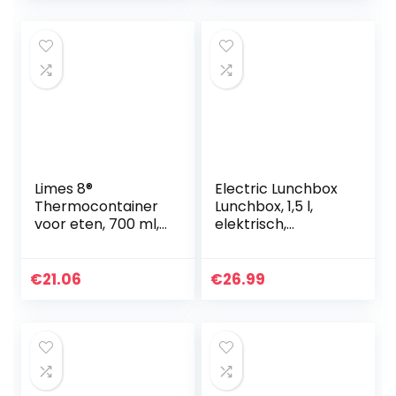
ml
Limes 8®
Electric Lunchbox
Thermocontainer
Lunchbox, 1,5 l,
voor eten, 700 ml,
elektrisch,
warmhoudcontain
thermo-lunchbox
er voor gerechten,
12 V, 24 V, 220 V, 40
thermolunchbox
W, warmhoudkom
€
21.06
€
26.99
van roestvrij staal,
van roestvrij staal…
voedselcontainer
voor babyvoeding,
soepen, muesli to
go,
voedselcontainer